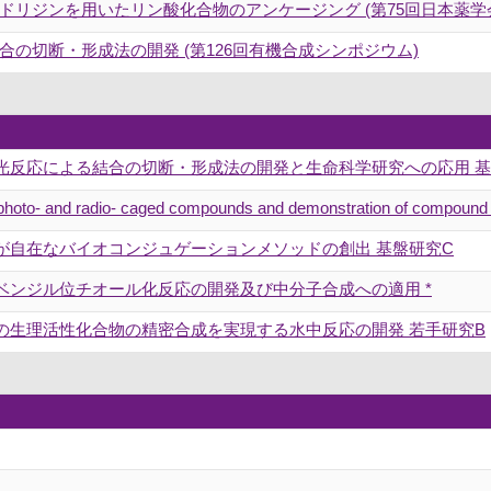
ドリジンを用いたリン酸化合物のアンケージング (第75回日本薬学
の切断・形成法の開発 (第126回有機合成シンポジウム)
光反応による結合の切断・形成法の開発と生命科学研究への応用 基
hoto- and radio- caged compounds and demonstration of compound r
が自在なバイオコンジュゲーションメソッドの創出 基盤研究C
ベンジル位チオール化反応の開発及び中分子合成への適用 *
の生理活性化合物の精密合成を実現する水中反応の開発 若手研究B