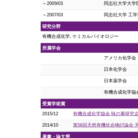
～2009/03
同志社大学大学院
～2007/03
同志社大学 工学
研究分野
有機合成化学, ケミカルバイオロジー
所属学会
アメリカ化学会
日本化学会
日本薬学会
有機合成化学協
受賞学術賞
2015/12
有機合成化学協会 味の素研究
2014/10
第56回天然有機化合物討論会
著書・論文歴