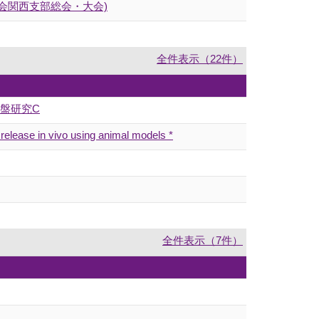
会関西支部総会・大会)
全件表示（22件）
盤研究C
elease in vivo using animal models *
全件表示（7件）