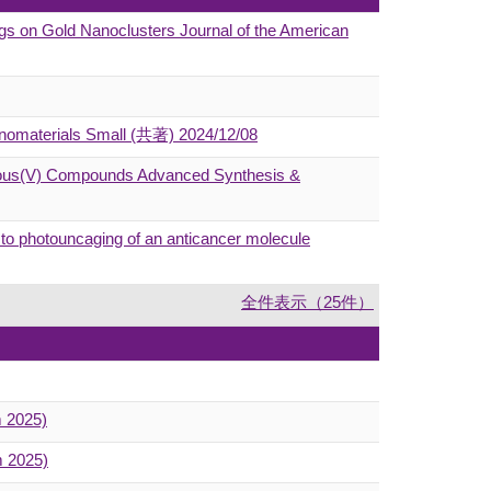
s on Gold Nanoclusters Journal of the American
 Nanomaterials Small (共著) 2024/12/08
horous(V) Compounds Advanced Synthesis &
n to photouncaging of an anticancer molecule
全件表示（25件）
m 2025)
m 2025)