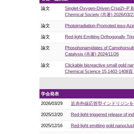
論文
Singlet-Oxygen-Driven C(sp2)–P B
Chemical Society (共著) 2026/03/2
論文
Photoirradiation-Promoted ipso-Azi
論文
Red‐light Emitting Orthogonally Tr
論文
Phosphonamidates of Camphorsulta
Catalysis (共著) 2024/11/26
論文
Clickable bisreactive small gold na
Chemical Science 15,1402-1408頁
学会発表
2026/03/29
近赤外線応答型インドリジンを用
2025/12/20
Red-light-triggered release of i
2025/12/16
Red-light emitting gold nanoclus