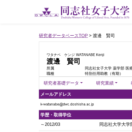
研究者データベースTOP
> 渡邊 賢司
ワタナベ ケンジ
WATANABE Kenji
渡邊 賢司
所属
同志社女子大学 薬学部 医
職種
特別任用助教（有期）
研究者基礎データ
研究業績
メールアドレス
学歴・取得学位
～2012/03
同志社大学大学院