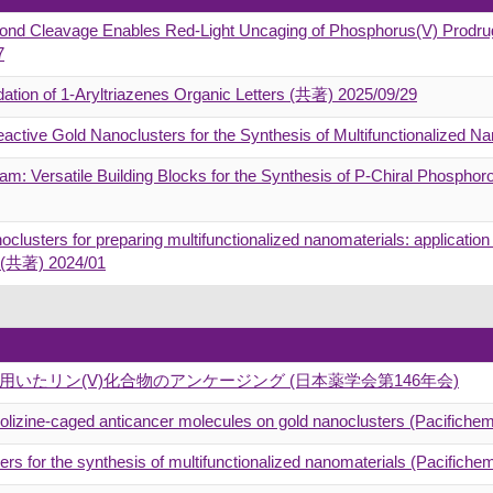
ond Cleavage Enables Red-Light Uncaging of Phosphorus(V) Prodrug
7
dation of 1-Aryltriazenes Organic Letters (共著) 2025/09/29
ireactive Gold Nanoclusters for the Synthesis of Multifunctionalized
m: Versatile Building Blocks for the Synthesis of P‐Chiral Phosp
noclusters for preparing multifunctionalized nanomaterials: applicatio
 (共著) 2024/01
いたリン(V)化合物のアンケージング (日本薬学会第146年会)
ndolizine-caged anticancer molecules on gold nanoclusters (Pacifiche
ters for the synthesis of multifunctionalized nanomaterials (Pacifiche