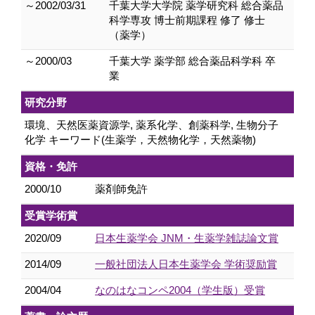
～2002/03/31
千葉大学大学院 薬学研究科 総合薬品
科学専攻 博士前期課程 修了 修士
（薬学）
～2000/03
千葉大学 薬学部 総合薬品科学科 卒
業
研究分野
環境、天然医薬資源学, 薬系化学、創薬科学, 生物分子
化学 キーワード(生薬学，天然物化学，天然薬物)
資格・免許
2000/10
薬剤師免許
受賞学術賞
2020/09
日本生薬学会 JNM・生薬学雑誌論文賞
2014/09
一般社団法人日本生薬学会 学術奨励賞
2004/04
なのはなコンペ2004（学生版）受賞