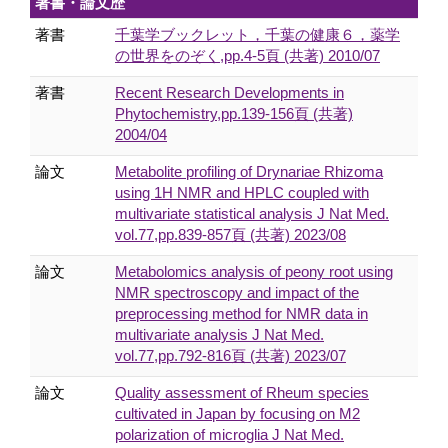
著書・論文歴
著書
千葉学ブックレット，千葉の健康６，薬学
の世界をのぞく,pp.4-5頁 (共著) 2010/07
著書
Recent Research Developments in
Phytochemistry,pp.139-156頁 (共著)
2004/04
論文
Metabolite profiling of Drynariae Rhizoma
using 1H NMR and HPLC coupled with
multivariate statistical analysis J Nat Med.
vol.77,pp.839-857頁 (共著) 2023/08
論文
Metabolomics analysis of peony root using
NMR spectroscopy and impact of the
preprocessing method for NMR data in
multivariate analysis J Nat Med.
vol.77,pp.792-816頁 (共著) 2023/07
論文
Quality assessment of Rheum species
cultivated in Japan by focusing on M2
polarization of microglia J Nat Med.