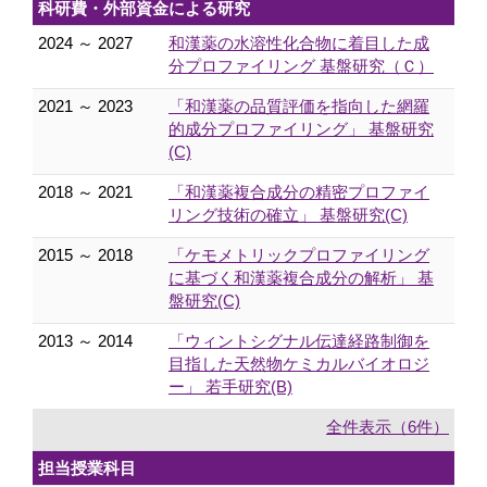
科研費・外部資金による研究
2024 ～ 2027
和漢薬の水溶性化合物に着目した成
分プロファイリング 基盤研究（Ｃ）
2021 ～ 2023
「和漢薬の品質評価を指向した網羅
的成分プロファイリング」 基盤研究
(C)
2018 ～ 2021
「和漢薬複合成分の精密プロファイ
リング技術の確立」 基盤研究(C)
2015 ～ 2018
「ケモメトリックプロファイリング
に基づく和漢薬複合成分の解析」 基
盤研究(C)
2013 ～ 2014
「ウィントシグナル伝達経路制御を
目指した天然物ケミカルバイオロジ
ー」 若手研究(B)
全件表示（6件）
担当授業科目