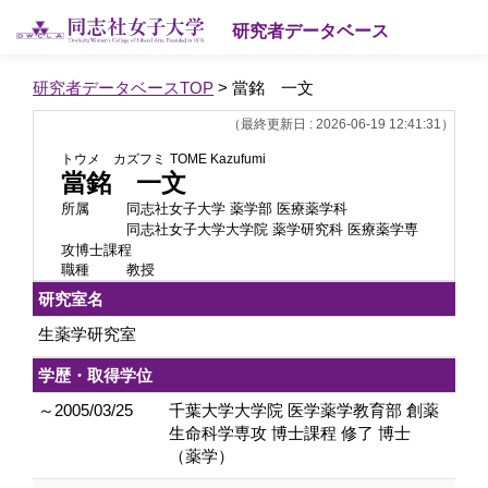
研究者データベース
研究者データベースTOP
> 當銘 一文
（最終更新日 : 2026-06-19 12:41:31）
トウメ カズフミ
TOME Kazufumi
當銘 一文
所属
同志社女子大学 薬学部 医療薬学科
同志社女子大学大学院 薬学研究科 医療薬学専
攻博士課程
職種
教授
研究室名
生薬学研究室
学歴・取得学位
～2005/03/25
千葉大学大学院 医学薬学教育部 創薬
生命科学専攻 博士課程 修了 博士
（薬学）