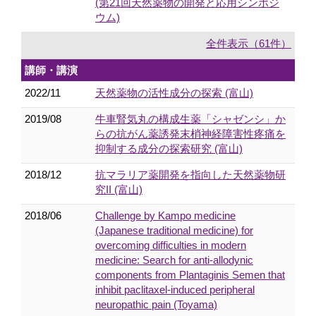
(第21回天然薬物の開発と応用シンポジ
ウム)
全件表示（61件）
講師・講演
2022/11
天然薬物の活性成分の探索 (富山)
2019/08
牛車腎気丸の構成生薬「シャゼンシ」か
らの抗がん薬誘発末梢神経障害性疼痛を
抑制する成分の探索研究 (富山)
2018/12
抗マラリア薬開発を指向した天然薬物研
究II (富山)
2018/06
Challenge by Kampo medicine
(Japanese traditional medicine) for
overcoming difficulties in modern
medicine: Search for anti-allodynic
components from Plantaginis Semen that
inhibit paclitaxel-induced peripheral
neuropathic pain (Toyama)