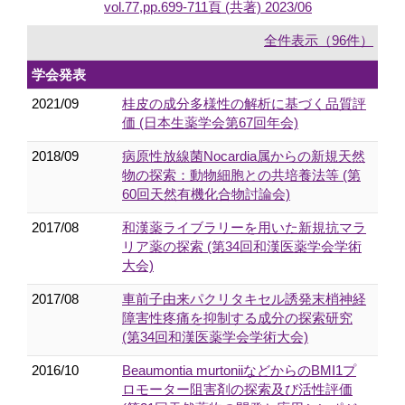
vol.77,pp.699-711頁 (共著) 2023/06
全件表示（96件）
学会発表
2021/09
桂皮の成分多様性の解析に基づく品質評
価 (日本生薬学会第67回年会)
2018/09
病原性放線菌Nocardia属からの新規天然
物の探索：動物細胞との共培養法等 (第
60回天然有機化合物討論会)
2017/08
和漢薬ライブラリーを用いた新規抗マラ
リア薬の探索 (第34回和漢医薬学会学術
大会)
2017/08
車前子由来パクリタキセル誘発末梢神経
障害性疼痛を抑制する成分の探索研究
(第34回和漢医薬学会学術大会)
2016/10
Beaumontia murtoniiなどからのBMI1プ
ロモーター阻害剤の探索及び活性評価