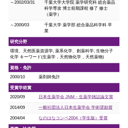
～2002/03/31
千葉大学大学院 薬学研究科 総合薬品
科学専攻 博士前期課程 修了 修士
（薬学）
～2000/03
千葉大学 薬学部 総合薬品科学科 卒
業
研究分野
環境、天然医薬資源学, 薬系化学、創薬科学, 生物分子
化学 キーワード(生薬学，天然物化学，天然薬物)
資格・免許
2000/10
薬剤師免許
受賞学術賞
2020/09
日本生薬学会 JNM・生薬学雑誌論文賞
2014/09
一般社団法人日本生薬学会 学術奨励賞
2004/04
なのはなコンペ2004（学生版）受賞