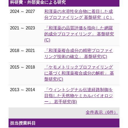
科研費・外部資金による研究
2024 ～ 2027
和漢薬の水溶性化合物に着目した成
分プロファイリング 基盤研究（Ｃ）
2021 ～ 2023
「和漢薬の品質評価を指向した網羅
的成分プロファイリング」 基盤研究
(C)
2018 ～ 2021
「和漢薬複合成分の精密プロファイ
リング技術の確立」 基盤研究(C)
2015 ～ 2018
「ケモメトリックプロファイリング
に基づく和漢薬複合成分の解析」 基
盤研究(C)
2013 ～ 2014
「ウィントシグナル伝達経路制御を
目指した天然物ケミカルバイオロジ
ー」 若手研究(B)
全件表示（6件）
担当授業科目