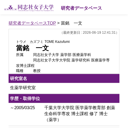
研究者データベース
研究者データベースTOP
> 當銘 一文
（最終更新日 : 2026-06-19 12:41:31）
トウメ カズフミ
TOME Kazufumi
當銘 一文
所属
同志社女子大学 薬学部 医療薬学科
同志社女子大学大学院 薬学研究科 医療薬学専
攻博士課程
職種
教授
研究室名
生薬学研究室
学歴・取得学位
～2005/03/25
千葉大学大学院 医学薬学教育部 創薬
生命科学専攻 博士課程 修了 博士
（薬学）