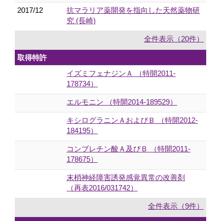
2017/12
抗マラリア薬開発を指向した天然薬物研
究 (長崎)
全件表示（20件）
取得特許
イズミフェナジンＡ （特開2011-
178734）
エルモニン （特開2014-189529）
キシログラニンＡおよびＢ （特開2012-
184195）
コンブレチン酸Ａ及びＢ （特開2011-
178675）
末梢神経障害誘発感覚異常の改善剤
（再表2016/031742）
全件表示（9件）