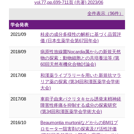
vol.77,pp.699-711頁 (共著) 2023/06
全件表示（96件）
学会発表
2021/09
桂皮の成分多様性の解析に基づく品質評
価 (日本生薬学会第67回年会)
2018/09
病原性放線菌Nocardia属からの新規天然
物の探索：動物細胞との共培養法等 (第
60回天然有機化合物討論会)
2017/08
和漢薬ライブラリーを用いた新規抗マラ
リア薬の探索 (第34回和漢医薬学会学術
大会)
2017/08
車前子由来パクリタキセル誘発末梢神経
障害性疼痛を抑制する成分の探索研究
(第34回和漢医薬学会学術大会)
2016/10
Beaumontia murtoniiなどからのBMI1プ
ロモーター阻害剤の探索及び活性評価