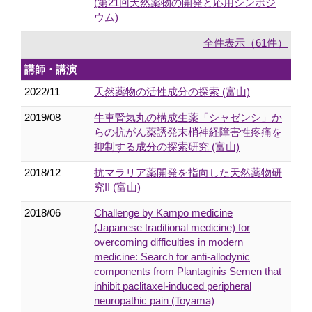
(第21回天然薬物の開発と応用シンポジ
ウム)
全件表示（61件）
講師・講演
2022/11
天然薬物の活性成分の探索 (富山)
2019/08
牛車腎気丸の構成生薬「シャゼンシ」か
らの抗がん薬誘発末梢神経障害性疼痛を
抑制する成分の探索研究 (富山)
2018/12
抗マラリア薬開発を指向した天然薬物研
究II (富山)
2018/06
Challenge by Kampo medicine
(Japanese traditional medicine) for
overcoming difficulties in modern
medicine: Search for anti-allodynic
components from Plantaginis Semen that
inhibit paclitaxel-induced peripheral
neuropathic pain (Toyama)