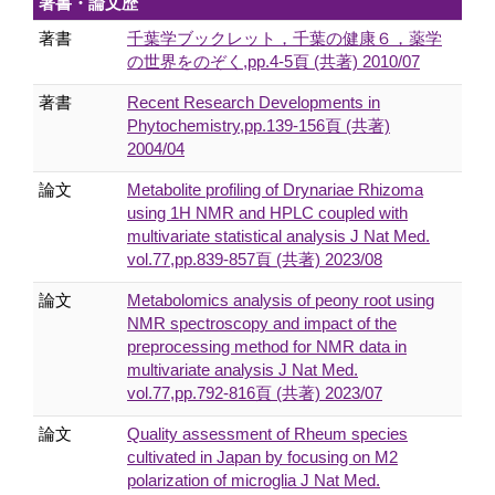
著書・論文歴
著書
千葉学ブックレット，千葉の健康６，薬学
の世界をのぞく,pp.4-5頁 (共著) 2010/07
著書
Recent Research Developments in
Phytochemistry,pp.139-156頁 (共著)
2004/04
論文
Metabolite profiling of Drynariae Rhizoma
using 1H NMR and HPLC coupled with
multivariate statistical analysis J Nat Med.
vol.77,pp.839-857頁 (共著) 2023/08
論文
Metabolomics analysis of peony root using
NMR spectroscopy and impact of the
preprocessing method for NMR data in
multivariate analysis J Nat Med.
vol.77,pp.792-816頁 (共著) 2023/07
論文
Quality assessment of Rheum species
cultivated in Japan by focusing on M2
polarization of microglia J Nat Med.