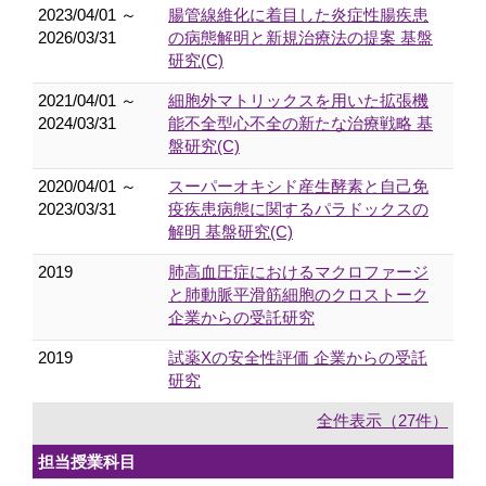
2023/04/01 ～
腸管線維化に着目した炎症性腸疾患
2026/03/31
の病態解明と新規治療法の提案 基盤
研究(C)
2021/04/01 ～
細胞外マトリックスを用いた拡張機
2024/03/31
能不全型心不全の新たな治療戦略 基
盤研究(C)
2020/04/01 ～
スーパーオキシド産生酵素と自己免
2023/03/31
疫疾患病態に関するパラドックスの
解明 基盤研究(C)
2019
肺高血圧症におけるマクロファージ
と肺動脈平滑筋細胞のクロストーク
企業からの受託研究
2019
試薬Xの安全性評価 企業からの受託
研究
全件表示（27件）
担当授業科目