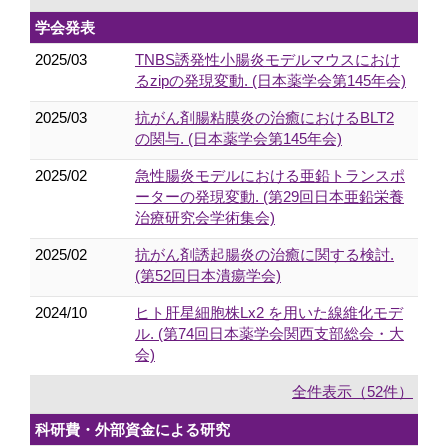
学会発表
2025/03
TNBS誘発性小腸炎モデルマウスにおけ
るzipの発現変動. (日本薬学会第145年会)
2025/03
抗がん剤腸粘膜炎の治癒におけるBLT2
の関与. (日本薬学会第145年会)
2025/02
急性腸炎モデルにおける亜鉛トランスポ
ーターの発現変動. (第29回日本亜鉛栄養
治療研究会学術集会)
2025/02
抗がん剤誘起腸炎の治癒に関する検討.
(第52回日本潰瘍学会)
2024/10
ヒト肝星細胞株Lx2 を用いた線維化モデ
ル. (第74回日本薬学会関西支部総会・大
会)
全件表示（52件）
科研費・外部資金による研究