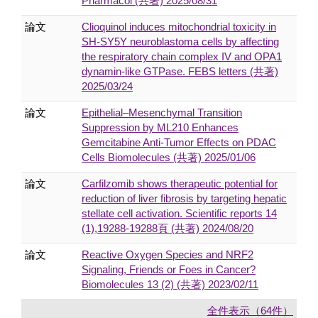
Pharmacol (共著) 2025/08/31
論文
Clioquinol induces mitochondrial toxicity in
SH-SY5Y neuroblastoma cells by affecting
the respiratory chain complex IV and OPA1
dynamin-like GTPase. FEBS letters (共著)
2025/03/24
論文
Epithelial–Mesenchymal Transition
Suppression by ML210 Enhances
Gemcitabine Anti-Tumor Effects on PDAC
Cells Biomolecules (共著) 2025/01/06
論文
Carfilzomib shows therapeutic potential for
reduction of liver fibrosis by targeting hepatic
stellate cell activation. Scientific reports 14
(1),19288-19288頁 (共著) 2024/08/20
論文
Reactive Oxygen Species and NRF2
Signaling, Friends or Foes in Cancer?
Biomolecules 13 (2) (共著) 2023/02/11
全件表示（64件）