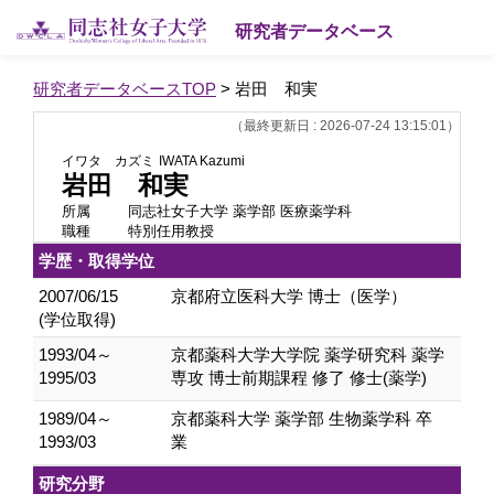
研究者データベース
研究者データベースTOP
> 岩田 和実
（最終更新日 : 2026-07-24 13:15:01）
イワタ カズミ
IWATA Kazumi
岩田 和実
所属
同志社女子大学 薬学部 医療薬学科
職種
特別任用教授
学歴・取得学位
2007/06/15
京都府立医科大学 博士（医学）
(学位取得)
1993/04～
京都薬科大学大学院 薬学研究科 薬学
1995/03
専攻 博士前期課程 修了 修士(薬学)
1989/04～
京都薬科大学 薬学部 生物薬学科 卒
1993/03
業
研究分野