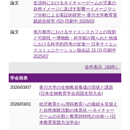
論文
生活科におけるネイチャーゲームが児童の
自然イメージに及ぼす影響ーイメージマッ
プ分析による実証的研究ー 香川大学教育実
践総合研究 (52),印刷中 2026/03
論文
地方都市におけるサイエンスカフェの役割
と可能性 ー博物館・科学館が限られた地域
における科学的思考の促進ー 日本サイエン
スコミュニケーション協会誌 15 (2),印刷中
2025/07
全件表示（83件）
学会発表
2026/03/07
香川大学の生物教員養成の現状と課題
(日本生物教育学会四国支部大会)
2026/03/01
幼児教育から理科教育への接続を見据え
た自然体験活動の体系化 ―ネイチャー
ゲームの分類と教育的特性の分析― (日
本教育実践方法学会)