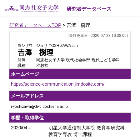
研究者データベース
研究者データベースTOP
> 𠮷澤 樹理
（最終更新日 : 2026-07-23 16:38:05）
ヨシザワ ジュリ
YOSHIZAWA Juri
𠮷澤 樹理
所属
同志社女子大学 現代社会学部 現代こども学科
職種
准教授
ホームページ
https://science-communication.jimdosite.com/
メールアドレス
学歴・取得学位
2020/04～
明星大学通信制大学院 教育学研究科
教育学専攻 博士課程