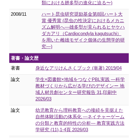
類における翅多型の進化に迫る〜)
2008/11
ハート昆虫研究奨励基金第8回ハート大
賞 優秀賞 (昆虫の性決定におけるメカニ
ズム解明へ―雄多型が見られるヒヤケハ
ダカアリ（Cardiocondyla kagutsuchi）
を用いた雌雄モザイク個体の生態学的研
究―)
著書・論文歴
著書
身近なアリけんさくブック (単著) 2019/04
論文
学生×図書館×地域をつなぐPBL実践 ―科学
教材づくりから広がる学びのデザインー 地
域人材共創センター研究報告 31,印刷中
2026/03
論文
幼児教育から理科教育への接続を見据えた
自然体験活動の体系化 ―ネイチャーゲーム
の分類と教育的特性の分析― 教育実践方法
学研究 (11),1-4頁 2026/03