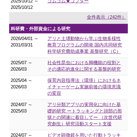
2025/10/12 ～
ゴムゴム★コプター
2025/10/12
全件表示（242件）
科研費・外部資金による研究
2026/04/01 ～
アリと土壌動物から学ぶ生物多様性
2031/03/31
教育プログラムの開発 国内共同研究
科学研究費助成事業 基盤研究（C）
2025/07 ～
社会性昆⾍における脚機能の役割と
2026/03
その適応的進化に関する基盤的研究
2025/04 ～
保育内容指導法（環境）におけるネ
2026/03
イチャーゲーム実施前後の環境意識
の変容
2024/07 ～
アリ分類アプリの実用化に向けた基
2025/03
礎的研究 ートラッキングと頭部の形
状との関連に着目してー （次世代研
究創生）研究活動スタート支援
2024/07 ～
ビデオ顕微鏡を用いた行動トラッキ