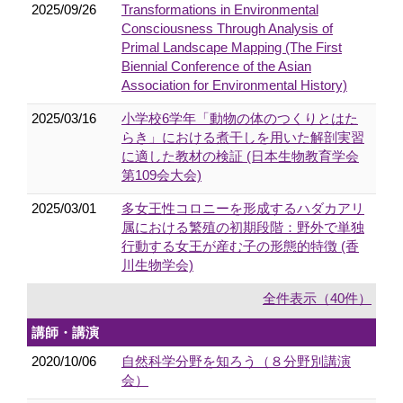
2025/09/26
Transformations in Environmental
Consciousness Through Analysis of
Primal Landscape Mapping (The First
Biennial Conference of the Asian
Association for Environmental History)
2025/03/16
小学校6学年「動物の体のつくりとはた
らき」における煮干しを用いた解剖実習
に適した教材の検証 (日本生物教育学会
第109会大会)
2025/03/01
多女王性コロニーを形成するハダカアリ
属における繁殖の初期段階：野外で単独
行動する女王が産む子の形態的特徴 (香
川生物学会)
全件表示（40件）
講師・講演
2020/10/06
自然科学分野を知ろう（８分野別講演
会）