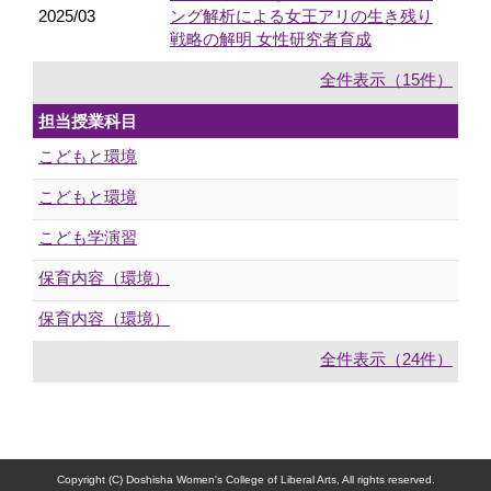
2025/03
ング解析による女王アリの生き残り
戦略の解明 ⼥性研究者育成
全件表示（15件）
担当授業科目
こどもと環境
こどもと環境
こども学演習
保育内容（環境）
保育内容（環境）
全件表示（24件）
Copyright (C) Doshisha Women's College of Liberal Arts, All rights reserved.