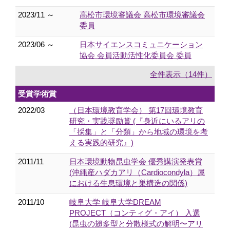
2023/11 ～
高松市環境審議会 高松市環境審議会
委員
2023/06 ～
日本サイエンスコミュニケーション
協会 会員活動活性化委員会 委員
全件表示（14件）
受賞学術賞
2022/03
（日本環境教育学会） 第17回環境教育
研究・実践奨励賞 (『身近にいるアリの
「採集」と「分類」から地域の環境を考
える実践的研究』)
2011/11
日本環境動物昆虫学会 優秀講演発表賞
(沖縄産ハダカアリ（Cardiocondyla）属
における生息環境と巣構造の関係)
2011/10
岐阜大学 岐阜大学DREAM
PROJECT（コンティグ・アイ） 入選
(昆虫の翅多型と分散様式の解明〜アリ