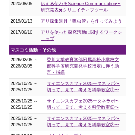
2020/08/05
伝える伝わるScience Communication〜
研究発表✖️クリエイティブツール
2019/01/13
アリ採集道具「吸虫管」を作ってみよう
2017/06/10
アリを使った探究活動に関するワークシ
ョップ
マスコミ活動・その他
2026/02/05 ～
香川大学教育学部附属高松小学校文
2026/02/05
部科学省研究開発学校指定に伴う助
言・指導
2025/10/25 ～
サイエンスカフェ2025ータネラボ〜
2025/10/25
切って、見て、考える科学教室①〜
2025/10/25 ～
サイエンスカフェ2025ータネラボ〜
2025/10/25
切って、見て、考える科学教室②〜
2025/10/25 ～
サイエンスカフェ2025ータネラボ〜
2025/10/25
切って、見て、考える科学教室③〜