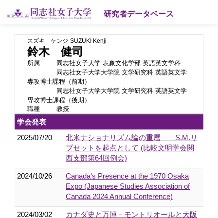
研究者データベース
スズキ ケンジ
SUZUKI Kenji
鈴木 健司
所属
同志社女子大学 表象文化学部 英語英文学科
同志社女子大学大学院 文学研究科 英語英文学
専攻博士課程（前期）
同志社女子大学大学院 文学研究科 英語英文学
専攻博士課程（後期）
職種
教授
学会発表
2025/07/20
北米ナショナリズム論の重層——S.M.リ
プセットを起点として (比較文明学会関
西支部第64回例会)
2024/10/26
Canada's Presence at the 1970 Osaka
Expo (Japanese Studies Association of
Canada 2024 Annual Conference)
2024/03/02
カナダ史と万博－モントリオールと大阪