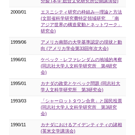
分裂 (本学 総合文化研究所公開講演会)
2000/01
エスニシティ研究の枠組み―理論と方法
(文部省科学研究費特定領域研究 「南
アジア世界の構造変動とネットワーク」
研究会)
1999/06
アメリカ南部の大学基準認定の現状と動
向 (アメリカ学会第33回年次大会)
1996/01
ケベック・レファレンダムの地域的考察
(同志社大学人文科学研究所 第4研究
会)
1995/01
カナダの政党とケベック問題 (同志社大
学人文科学研究所 第3研究会)
1993/03
「シャーロットタウン合意」と国民投票
(同志社大学人文科学研究所 第3研究
会)
1990/11
カナダにおけるアイデンティティの諸相
(英米文学講演会)