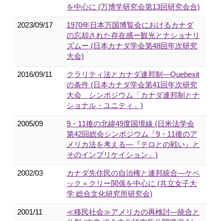
を中心に (万博学研究会第13回研究会合)
2023/09/17
1970年日本万国博覧会におけるカナダ
の忘却された存在感ー観光とナショナリ
ズムー (日本カナダ学会第48回年次研究
大会)
2016/09/11
クラリティ法とカナダ連邦制—Quebexit
の条件 (日本カナダ学会第41回年次研究
大会 シンポジウム「カナダ連邦制とナ
ショナル・ユニティ」)
2005/09
9・11後の北緯49度国境線 (日米法学会
第42回総会シンポジウム「9・11後のア
メリカ法を考える―『テロとの戦い』と
そのインプリケイション」)
2002/03
カナダ先住民の自治権と連邦統合―ケベ
ック＝クリー関係を中心に (共立女子大
学 総合文化研究所研究会)
2001/11
≪移民社会≫アメリカの再検討―統合と