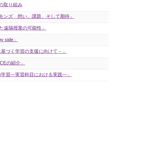
の取り組み
コモンズ 想い、課題、そして期待」
した遠隔授業の可能性」
side」
に基づく学習の支援に向けて－」
CEの紹介」
の学習―実習科目における実践―」