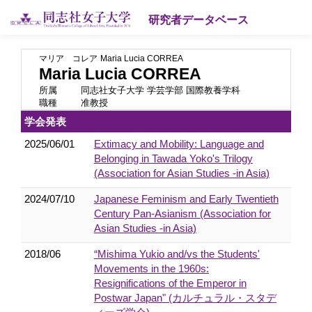
研究者データベース
マリア コレア
Maria Lucia CORREA
Maria Lucia CORREA
所属
同志社女子大学 学芸学部 国際教養学科
職種
准教授
学会発表
2025/06/01
Extimacy and Mobility: Language and
Belonging in Tawada Yoko's Trilogy
(Association for Asian Studies -in Asia)
2024/07/10
Japanese Feminism and Early Twentieth
Century Pan-Asianism (Association for
Asian Studies -in Asia)
2018/06
“Mishima Yukio and/vs the Students'
Movements in the 1960s:
Resignifications of the Emperor in
Postwar Japan" (カルチュラル・スタデ