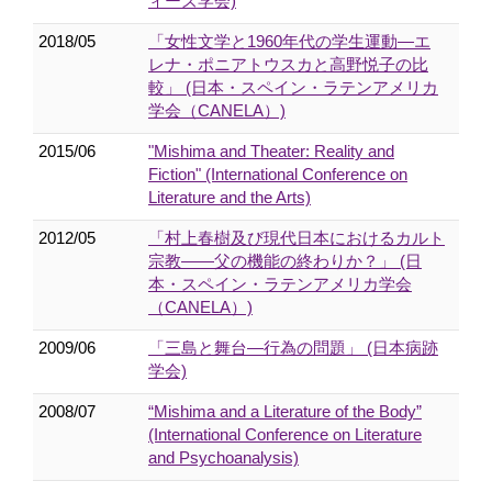
ィーズ学会)
2018/05
「女性文学と1960年代の学生運動―エ
レナ・ポニアトウスカと高野悦子の比
較」 (日本・スペイン・ラテンアメリカ
学会（CANELA）)
2015/06
"Mishima and Theater: Reality and
Fiction" (International Conference on
Literature and the Arts)
2012/05
「村上春樹及び現代日本におけるカルト
宗教――父の機能の終わりか？」 (日
本・スペイン・ラテンアメリカ学会
（CANELA）)
2009/06
「三島と舞台―行為の問題」 (日本病跡
学会)
2008/07
“Mishima and a Literature of the Body”
(International Conference on Literature
and Psychoanalysis)