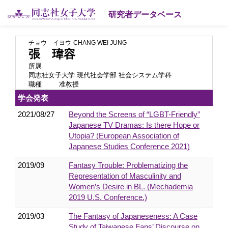
研究者データベース
チョウ イヨウ
CHANG WEI JUNG
張 瑋容
所属
同志社女子大学 現代社会学部 社会システム学科
職種
准教授
学会発表
2021/08/27
Beyond the Screens of “LGBT-Friendly”
Japanese TV Dramas: Is there Hope or
Utopia? (European Association of
Japanese Studies Conference 2021)
2019/09
Fantasy Trouble: Problematizing the
Representation of Masculinity and
Women’s Desire in BL. (Mechademia
2019 U.S. Conference.)
2019/03
The Fantasy of Japaneseness: A Case
Study of Taiwanese Fans’ Discourse on