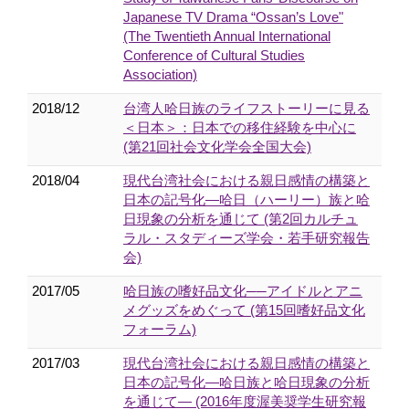
Japanese TV Drama “Ossan’s Love"
(The Twentieth Annual International
Conference of Cultural Studies
Association)
2018/12
台湾人哈日族のライフストーリーに見る
＜日本＞：日本での移住経験を中心に
(第21回社会文化学会全国大会)
2018/04
現代台湾社会における親日感情の構築と
日本の記号化―哈日（ハーリー）族と哈
日現象の分析を通じて (第2回カルチュ
ラル・スタディーズ学会・若手研究報告
会)
2017/05
哈日族の嗜好品文化──アイドルとアニ
メグッズをめぐって (第15回嗜好品文化
フォーラム)
2017/03
現代台湾社会における親日感情の構築と
日本の記号化―哈日族と哈日現象の分析
を通じて― (2016年度渥美奨学生研究報