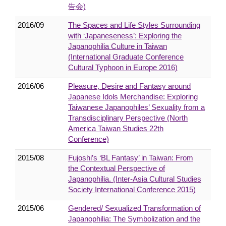
告会)
2016/09
The Spaces and Life Styles Surrounding
with ‘Japaneseness’: Exploring the
Japanophilia Culture in Taiwan
(International Graduate Conference
Cultural Typhoon in Europe 2016)
2016/06
Pleasure, Desire and Fantasy around
Japanese Idols Merchandise: Exploring
Taiwanese Japanophiles’ Sexuality from a
Transdisciplinary Perspective (North
America Taiwan Studies 22th
Conference)
2015/08
Fujoshi’s ‘BL Fantasy’ in Taiwan: From
the Contextual Perspective of
Japanophilia. (Inter-Asia Cultural Studies
Society International Conference 2015)
2015/06
Gendered/ Sexualized Transformation of
Japanophilia: The Symbolization and the