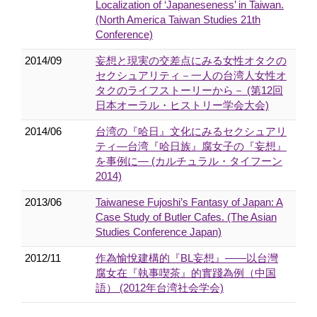
Localization of ‘Japaneseness’ in Taiwan.
(North America Taiwan Studies 21th
Conference)
2014/09
妄想と現実の交差点にみる女性オタクの
セクシュアリティ－一人の台湾人女性オ
タクのライフストーリーから－ (第12回
日本オーラル・ヒストリー学会大会)
2014/06
台湾の『哈日』文化にみるセクシュアリ
ティ―台湾『哈日族』腐女子の『妄想』
を事例に― (カルチュラル・タイフーン
2014)
2013/06
Taiwanese Fujoshi’s Fantasy of Japan: A
Case Study of Butler Cafes. (The Asian
Studies Conference Japan)
2012/11
作為愉悅建構的『BL妄想』――以台灣
腐女在『執事喫茶』的實踐為例（中国
語） (2012年台湾社会学会)